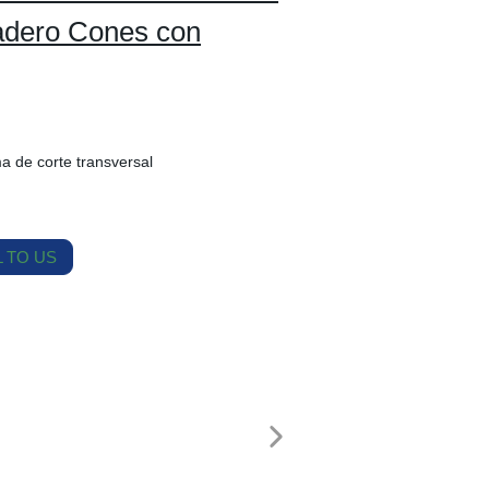
adero Cones con
a de corte transversal
 TO US