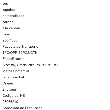
sgs
logotipo
personalizado
calidad
alta calidad
peso
280-430g
Paquete de Transporte
1PC/OPP, 50PCS/CTN
Especificación
Size: #5, Official size. #4, #3, #2. #1
Marca Comercial
SF soccer ball
Origen
Zhejiang
Código del HS
95066210
Capacidad de Producción