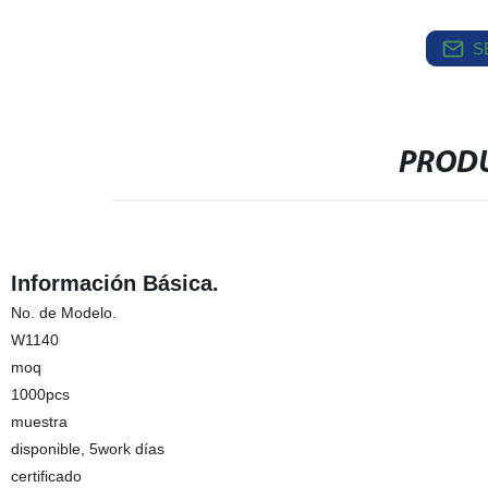
S
PRODU
Información Básica.
No. de Modelo.
W1140
moq
1000pcs
muestra
disponible, 5work días
certificado