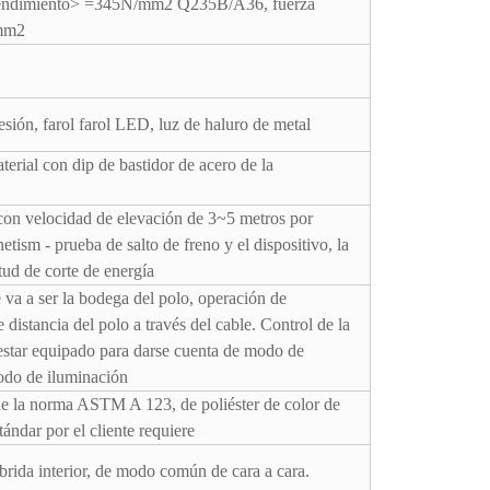
rendimiento> =345N/mm2 Q235B/A36, fuerza
/mm2
ión, farol farol LED, luz de haluro de metal
terial con dip de bastidor de acero de la
le con velocidad de elevación de 3~5 metros por
tism - prueba de salto de freno y el dispositivo, la
tud de corte de energía
 va a ser la bodega del polo, operación de
distancia del polo a través del cable. Control de la
 estar equipado para darse cuenta de modo de
odo de iluminación
de la norma ASTM A 123, de poliéster de color de
tándar por el cliente requiere
brida interior, de modo común de cara a cara.