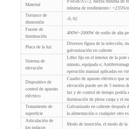
P345B/A572, fuerza mínima de 
Material
mínima de rendimiento> =235N
Torrance de
-0, 02
dimensión
Fuente de
400W~2000W de sodio de alta pres
iluminación
Diversos figura de la selección, ma
Placa de la luz
galvanización en caliente
Lifter fijo en el interior de la po
Sistema de
minuto, equipada e; Antiferromagne
elevación
operación manual aplicadas en vir
Cuadro de aparato eléctrico que se
Dispositivo de
elevación puede ser de 5 metros de 
control de aparato
luz y de control de tiempo podría
eléctrico
iluminación de plena carga y el m
Tratamiento de
Galvanizado en caliente después 
superficie
la alimentación o cualquier otro es
Articulación de
Modo de inserción, el modo de la 
los polacos