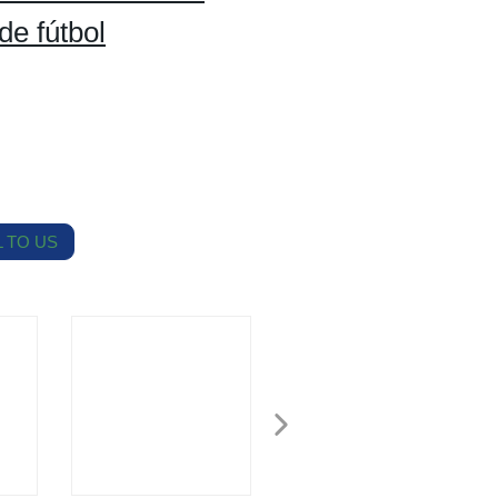
e fútbol
 TO US