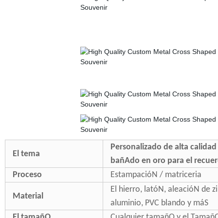
Personalizado de alta calida
El tema
bañAdo en oro para el recue
Proceso
EstampacióN / matriceria
El hierro, latóN, aleacióN de z
Material
aluminio, PVC blando y máS
El tamañO
Cualquier tamañO y el TamañO 