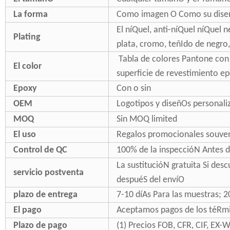
La forma
Como imagen O Como su dis
El níQuel, anti-níQuel níQuel ne
Plating
plata, cromo, teñIdo de negro,
Tabla de colores Pantone con 
El color
superficie de revestimiento ep
Epoxy
Con o sin
OEM
Logotipos y diseñOs personali
MOQ
Sin MOQ limited
El uso
Regalos promocionales souven
Control de QC
100% de la inspeccióN Antes d
La sustitucióN gratuita Si des
servicio postventa
despuéS del envíO
plazo de entrega
7-10 díAs Para las muestras; 2
El pago
Aceptamos pagos de los téRmi
Plazo de pago
(1) Precios FOB, CFR, CIF, EX-