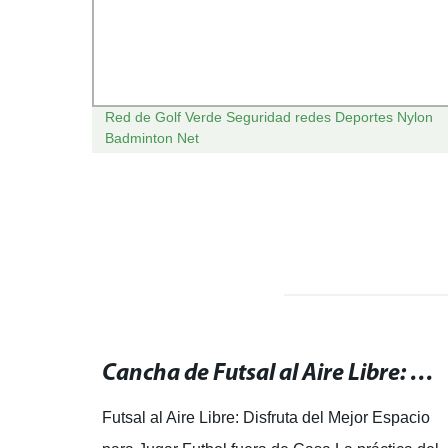
po de
Red de Golf Verde Seguridad redes Deportes Nylon
Badminton Net
Compra tu campo de fútbol inflable al mejor precio en línea
Cancha de Futsal al Aire Libre: Disfruta del Mejor Espacio para Jugar Futbol fuera de Casa
ejor
Futsal al Aire Libre: Disfruta del Mejor Espacio