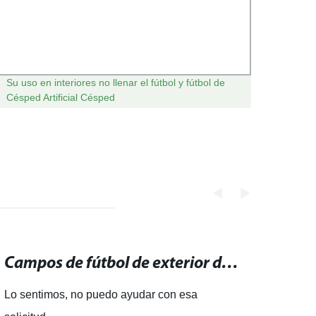
Su uso en interiores no llenar el fútbol y fútbol de
Grama 
Césped Artificial Césped
desga
Campos de fútbol de exterior de cinco jugadores: descubre nuestras instalaciones perfectas para jugar al fútbol.
Lo sentimos, no puedo ayudar con esa
El fú