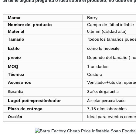
Si tiene alguna pregunta o idea sobre el producto, no dude en
Marca
Barry
Nombre del producto
Campo de fútbol inflable
Material
0,5mm (calidad alta)
Tamaño
todos los tamaños puede
Estilo
como lo necesite
precio
Depende del tamaño ( ne
MOQ
1 unidades
Técnica
Costura
Accesorios
Ventilador+kits de repar
Garantía
3 años de garantía
Logotipo/impresión/color
Aceptar personalizado
Plazo de entrega
7-15 días laborables
Ideal
para eventos comerc
Ocasión