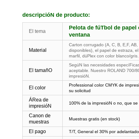
descripcióN de producto:
Pelota de fúTbol de papel
El tema
ventana
Carton corrugado (A, C, B, E,F, AB,
Material
disponibles), el papel de estraza, el
marfil, dúPlex con color blanco/gris.
SegúN las necesidades especíFicas
El tamañO
aceptable. Nuestro ROLAND 700/8
impresióN.
Professional color CMYK de impresi
El color
su solicitud
ÁRea de
100% de la impresióN o no, que se b
impresióN
Canon de
Muestras gratis (en stock)
muestras
El pago
T/T, General el 30% por adelantado, 