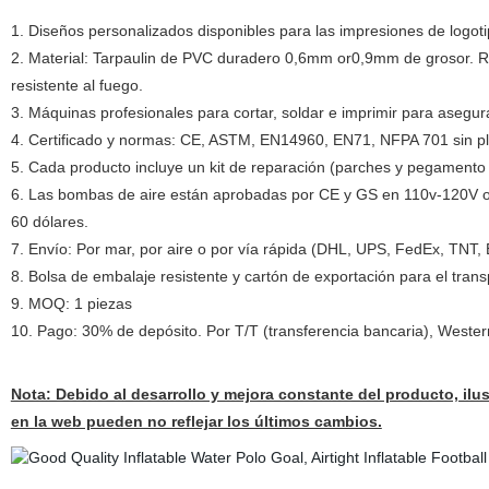
1. Diseños personalizados disponibles para las impresiones de logotip
2. Material: Tarpaulin de PVC duradero 0,6mm or0,9mm de grosor. Res
resistente al fuego.
3. Máquinas profesionales para cortar, soldar e imprimir para asegura
4. Certificado y normas: CE, ASTM, EN14960, EN71, NFPA 701 sin pl
5. Cada producto incluye un kit de reparación (parches y pegamento 
6. Las bombas de aire están aprobadas por CE y GS en 110v-120V o 
60 dólares.
7. Envío: Por mar, por aire o por vía rápida (DHL, UPS, FedEx, TNT, 
8. Bolsa de embalaje resistente y cartón de exportación para el transpo
9. MOQ: 1 piezas
10. Pago: 30% de depósito. Por T/T (transferencia bancaria), West
Nota: Debido al desarrollo y mejora constante del producto, ilu
en la web pueden no reflejar los últimos cambios.