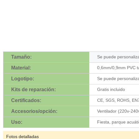
Tamaño:
Se puede personaliz
Material:
0,6mm/0,9mm PVC t
Logotipo:
Se puede personaliz
Kits de reparación:
Gratis incluido
Certificados:
CE, SGS, ROHS, EN
Accesorios/opción:
Ventilador (220v-240
Uso:
Fiesta, parque acuátic
Fotos detalladas