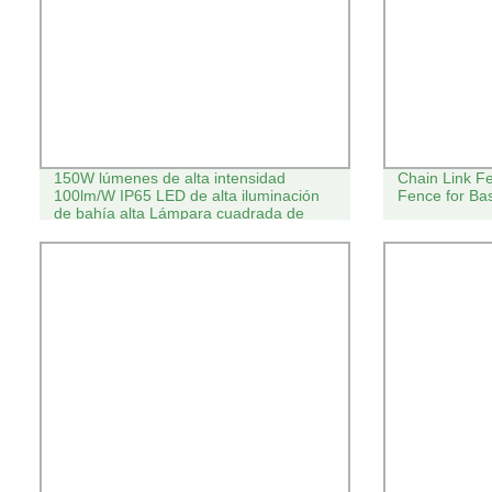
150W lúmenes de alta intensidad
Chain Link F
100lm/W IP65 LED de alta iluminación
Fence for Bas
de bahía alta Lámpara cuadrada de
campo de fútbol industrial Power
Outdoor