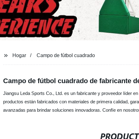
Hogar
Campo de fútbol cuadrado
Campo de fútbol cuadrado de fabricante d
Jiangsu Leda Sports Co., Ltd. es un fabricante y proveedor líder 
productos están fabricados con materiales de primera calidad, gar
avanzadas para brindar soluciones innovadoras. Confíe en nosotro
PRODUCT