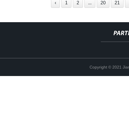
‹
1
2
...
20
21
PART
Copyright © 2021 Jia