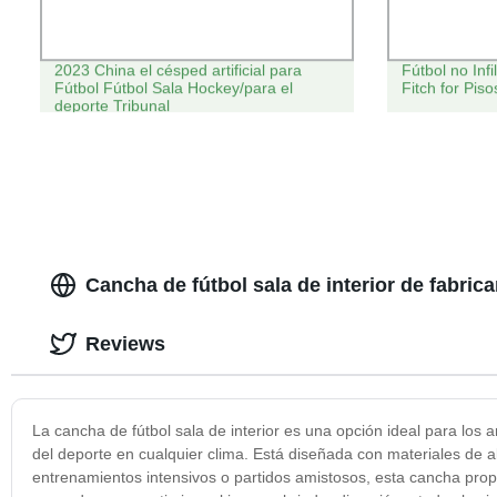
2023 China el césped artificial para
Fútbol no Infil
Fútbol Fútbol Sala Hockey/para el
Fitch for Piso
deporte Tribunal
Cancha de fútbol sala de interior de fabrica
Reviews
La cancha de fútbol sala de interior es una opción ideal para los 
del deporte en cualquier clima. Está diseñada con materiales de 
entrenamientos intensivos o partidos amistosos, esta cancha prop