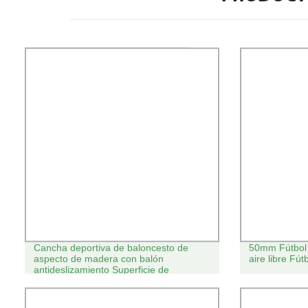
Cancha deportiva de baloncesto de
50mm Fútbol c
aspecto de madera con balón
aire libre Fú
antideslizamiento Superficie de
revestimiento