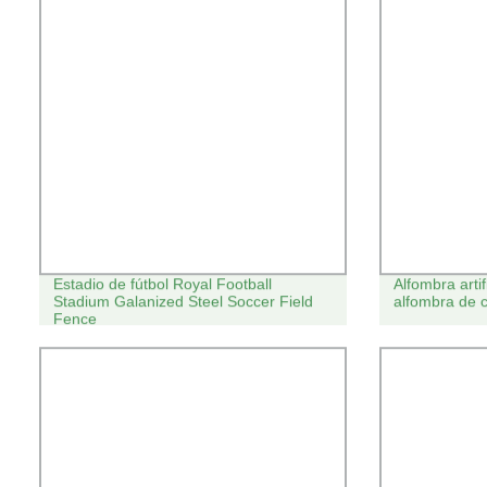
Estadio de fútbol Royal Football
Alfombra artif
Stadium Galanized Steel Soccer Field
alfombra de 
Fence