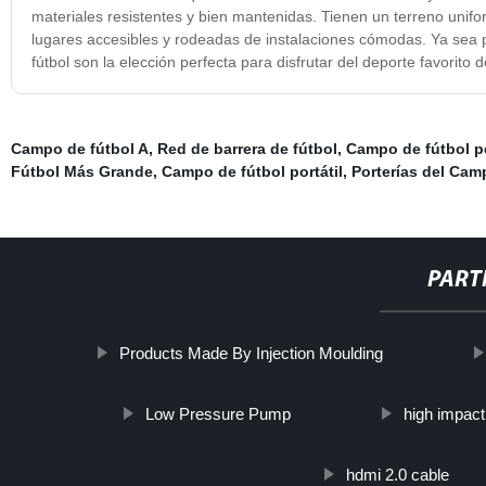
materiales resistentes y bien mantenidas. Tienen un terreno unif
lugares accesibles y rodeadas de instalaciones cómodas. Ya sea 
fútbol son la elección perfecta para disfrutar del deporte favorito 
Campo de fútbol A
,
Red de barrera de fútbol
,
Campo de fútbol 
Fútbol Más Grande
,
Campo de fútbol portátil
,
Porterías del Cam
PART
Products Made By Injection Moulding
Low Pressure Pump
high impact
hdmi 2.0 cable