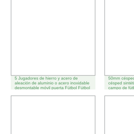
5 Jugadores de hierro y acero de
50mm césped 
aleación de aluminio o acero inoxidable
césped sintét
desmontable móvil puerta Fútbol Fútbol
campo de fút
Fútbol Fútbol Post Puerta Posterior Gol
Gol Fútbol