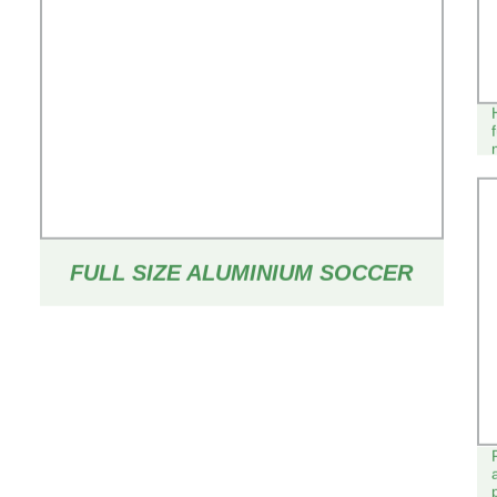
FULL SIZE ALUMINIUM SOCCER
GOTAS, EL POSTE DE LA META
DEL FÚTBOL PARA EL USO DE LA
COMPETICIÓN Y DEL