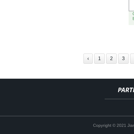
‹
1
2
3
PART
Copyright © 2021 Jia