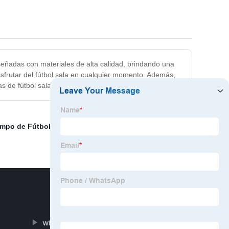
señadas con materiales de alta calidad, brindando una
sfrutar del fútbol sala en cualquier momento. Además,
de fútbol sala son la elección ideal.
mpo de Fútbol M2
,
Campo de fútbol de interior
,
Mini
wire twisting machine