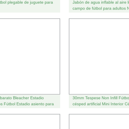
útbol plegable de juguete para
Jabón de agua inflable al aire l
campo de fútbol para adultos N
niños
 barato Bleacher Estadio
30mm Tespese Non Infill Fútbo
os Fútbol Estadio asiento para
césped artificial Mini Interior 
Tribunal
sintético para campos deportiv