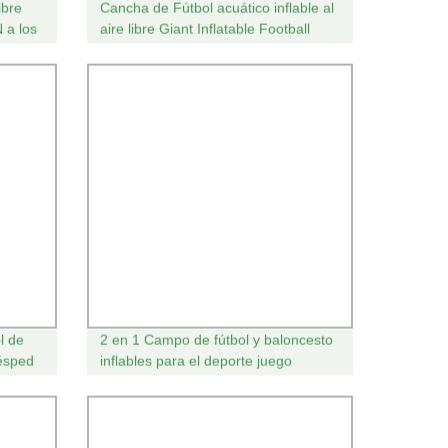
ibre
Cancha de Fútbol acuático inflable al
 a los
aire libre Giant Inflatable Football
Field for Juegos de Equipo de
Familia de la Escuela
l de
2 en 1 Campo de fútbol y baloncesto
Césped
inflables para el deporte juego
os