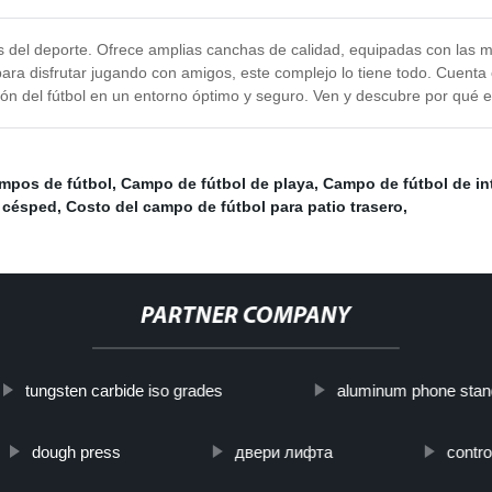
s del deporte. Ofrece amplias canchas de calidad, equipadas con las m
ara disfrutar jugando con amigos, este complejo lo tiene todo. Cuent
sión del fútbol en un entorno óptimo y seguro. Ven y descubre por qué es
mpos de fútbol
,
Campo de fútbol de playa
,
Campo de fútbol de int
 césped
,
Costo del campo de fútbol para patio trasero
,
PARTNER COMPANY
tungsten carbide iso grades
aluminum phone stan
dough press
двери лифта
contro