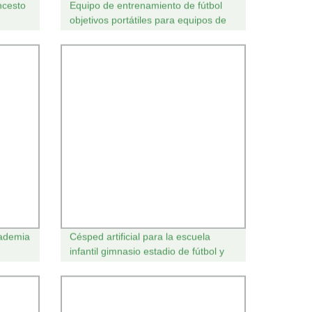
ncesto
Equipo de entrenamiento de fútbol
objetivos portátiles para equipos de
rebote de fútbol Precios de fábrica al
por mayor
cademia
Césped artificial para la escuela
infantil gimnasio estadio de fútbol y
fútbol curso paso de la alfombra de
césped sintético de 50mm Futbol
hierba