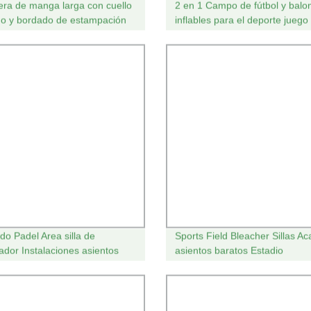
ra de manga larga con cuello
2 en 1 Campo de fútbol y balo
o y bordado de estampación
inflables para el deporte juego
te Otoño Invierno Terry
ing Top Hoodies para hombre
uit Design Hooded
do Padel Area silla de
Sports Field Bleacher Sillas A
ador Instalaciones asientos
asientos baratos Estadio
o