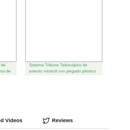
s de
Sistema Tribune Telescópico de
ona de
asiento retráctil con plegado plástico
útbol
HDPE Asiento
ed Videos
Reviews