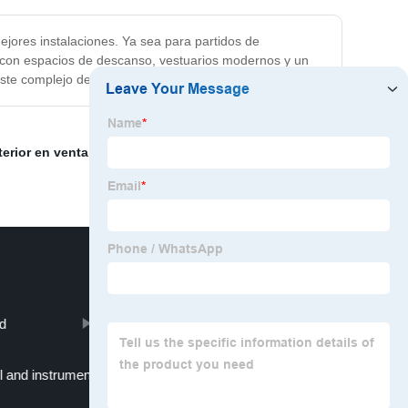
ejores instalaciones. Ya sea para partidos de
a con espacios de descanso, vestuarios modernos y un
te complejo de fútbol es la elección perfecta.
erior en venta
,
Cancha de fútbol sala en venta
,
Campo
d
truck container homes
l and instrumentation cable